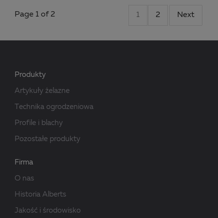
Page 1 of 2
1
2
Next
Produkty
Artykuły żelazne
Technika ogrodzeniowa
Profile i blachy
Pozostałe produkty
Firma
O nas
Historia Alberts
Jakość i środowisko