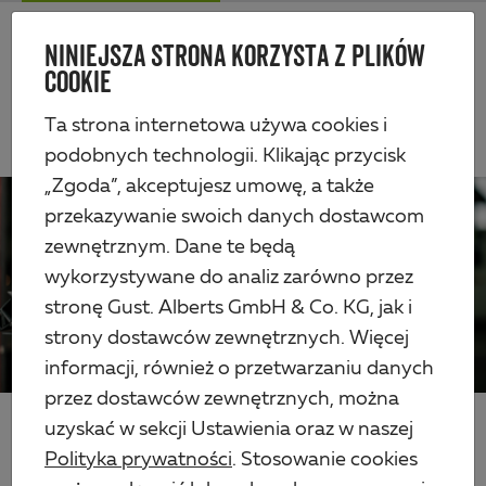
Skip
Me
to
NINIEJSZA STRONA KORZYSTA Z PLIKÓW
Alberts
main
COOKIE
content
Page 1 of 2
1
2
Next
Ta strona internetowa używa cookies i
podobnych technologii. Klikając przycisk
„Zgoda”, akceptujesz umowę, a także
przekazywanie swoich danych dostawcom
zewnętrznym. Dane te będą
wykorzystywane do analiz zarówno przez
stronę Gust. Alberts GmbH & Co. KG, jak i
strony dostawców zewnętrznych. Więcej
informacji, również o przetwarzaniu danych
przez dostawców zewnętrznych, można
uzyskać w sekcji Ustawienia oraz w naszej
AKTUALNOŚCI
Polityka prywatności
. Stosowanie cookies
ISO 9001, 14001, a teraz także