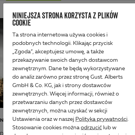
Skip
Me
to
NINIEJSZA STRONA KORZYSTA Z PLIKÓW
Alberts
main
COOKIE
content
Ta strona internetowa używa cookies i
podobnych technologii. Klikając przycisk
„Zgoda”, akceptujesz umowę, a także
przekazywanie swoich danych dostawcom
zewnętrznym. Dane te będą wykorzystywane
OZNAKOWANIE CE
do analiz zarówno przez stronę Gust. Alberts
GmbH & Co. KG, jak i strony dostawców
Większa przejrzystość i bezpieczeństwo
zewnętrznych. Więcej informacji, również o
przetwarzaniu danych przez dostawców
zewnętrznych, można uzyskać w sekcji
Ustawienia oraz w naszej
Polityka prywatności
.
Najwyższe standardy jakości
Stosowanie cookies można
odrzucić
lub w
Dzięki znakowi CE stale spełniamy najwyższe standardy.