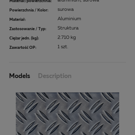
aluminium, surowa
Materiał/powierzchnia:
surowa
Powierzchnia / Kolor:
Aluminium
Materiał:
Struktura
Zastosowanie / Typ:
2.710 kg
Ciężar jedn. (kg):
1 szt.
Zawartość OP:
Models
Description