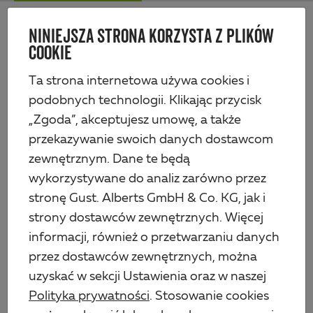
Skip
Me
to
NINIEJSZA STRONA KORZYSTA Z PLIKÓW
Alberts
main
COOKIE
content
Produkty
Profile i blachy
Blachy naprawcze i dla majsterkowiczów
Blacha strukturalna, przetłoczenie ryflowane
Ta strona internetowa używa cookies i
podobnych technologii. Klikając przycisk
„Zgoda”, akceptujesz umowę, a także
przekazywanie swoich danych dostawcom
zewnętrznym. Dane te będą
wykorzystywane do analiz zarówno przez
stronę Gust. Alberts GmbH & Co. KG, jak i
strony dostawców zewnętrznych. Więcej
informacji, również o przetwarzaniu danych
przez dostawców zewnętrznych, można
uzyskać w sekcji Ustawienia oraz w naszej
Polityka prywatności
. Stosowanie cookies