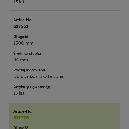
15 lat
Article-No.
617561
Długość
1500 mm
Średnica słupka
34 mm
Rodzaj mocowania
Do osadzania w betonie
Artykuły z gwarancją
15 lat
Article-No.
617776
Długość