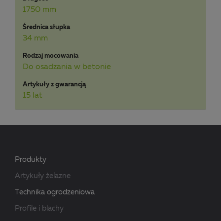
1750 mm
Średnica słupka
34 mm
Rodzaj mocowania
Do osadzania w betonie
Artykuły z gwarancją
15 lat
Produkty
Artykuły żelazne
Technika ogrodzeniowa
Profile i blachy