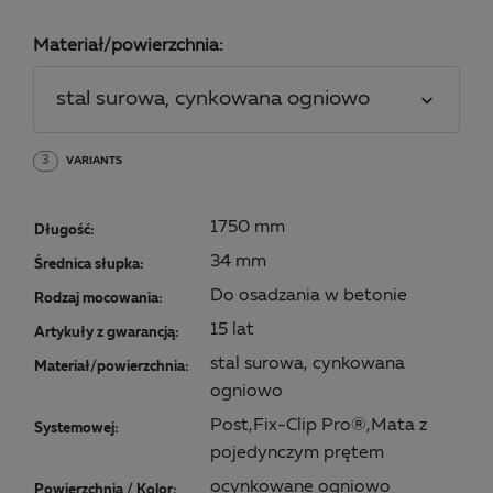
Materiał/powierzchnia:
stal surowa, cynkowana ogniowo
3
VARIANTS
1750 mm
Długość:
34 mm
Średnica słupka:
Do osadzania w betonie
Rodzaj mocowania:
15 lat
Artykuły z gwarancją:
stal surowa, cynkowana
Materiał/powierzchnia:
ogniowo
Post,Fix-Clip Pro®,Mata z
Systemowej:
pojedynczym prętem
ocynkowane ogniowo
Powierzchnia / Kolor: