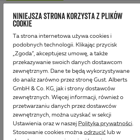
Skip
Me
to
NINIEJSZA STRONA KORZYSTA Z PLIKÓW
Alberts
main
COOKIE
content
Produkty
Technika ogrodzeniowa
Jednoprętowe maty siatkowe i bramy
Ta strona internetowa używa cookies i
Słupek ogrodzeniowy, nienawiercany
podobnych technologii. Klikając przycisk
„Zgoda”, akceptujesz umowę, a także
przekazywanie swoich danych dostawcom
zewnętrznym. Dane te będą wykorzystywane
do analiz zarówno przez stronę Gust. Alberts
GmbH & Co. KG, jak i strony dostawców
zewnętrznych. Więcej informacji, również o
przetwarzaniu danych przez dostawców
zewnętrznych, można uzyskać w sekcji
Ustawienia oraz w naszej
Polityka prywatności
.
Stosowanie cookies można
odrzucić
lub w