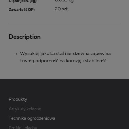
0.033 kg
Ciężar jedn. (kg):
20 szt.
Zawartość OP:
Description
Wysokiej jakości stal nierdzewna zapewnia
trwałą odporność na korozję i stabilność.
Produkty
Artykuły żelazne
Technika ogrodzeniowa
Profile i blachy