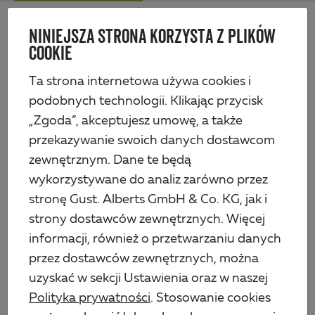
Skip
Me
to
NINIEJSZA STRONA KORZYSTA Z PLIKÓW
Alberts
main
COOKIE
content
Produkty
Technika ogrodzeniowa
Okucia do bram drewnianych
Hak okienny
Ta strona internetowa używa cookies i
podobnych technologii. Klikając przycisk
„Zgoda”, akceptujesz umowę, a także
przekazywanie swoich danych dostawcom
zewnętrznym. Dane te będą
wykorzystywane do analiz zarówno przez
stronę Gust. Alberts GmbH & Co. KG, jak i
strony dostawców zewnętrznych. Więcej
informacji, również o przetwarzaniu danych
przez dostawców zewnętrznych, można
uzyskać w sekcji Ustawienia oraz w naszej
Polityka prywatności
. Stosowanie cookies