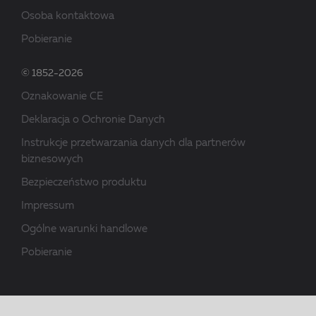
Osoba kontaktowa
Pobieranie
© 1852-2026
Oznakowanie CE
Deklaracja o Ochronie Danych
Instrukcje przetwarzania danych dla partnerów
biznesowych
Bezpieczeństwo produktu
Impressum
Ogólne warunki handlowe
Pobieranie