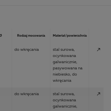
Action
Ø
Rodzaj mocowania
Materiał/powierzchnia
call_made
do wkręcania
stal surowa,
ocynkowana
galwanicznie,
pasywowana na
niebiesko, do
wkręcania
call_made
do wkręcania
stal surowa,
ocynkowana
galwanicznie,