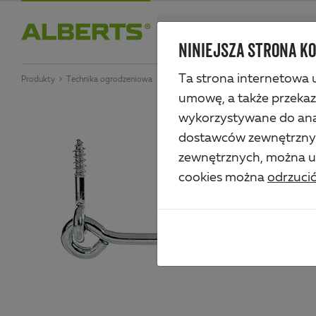
Skip
search
to
NINIEJSZA STRONA KO
Alberts
main
Ta strona internetowa u
Produkty
Technika ogrodzeniowa
Okucia do bram drewnianych
Hak okie
content
umowę, a także przeka
wykorzystywane do anal
dostawców zewnętrznych
zewnętrznych, można uz
cookies można
odrzuci