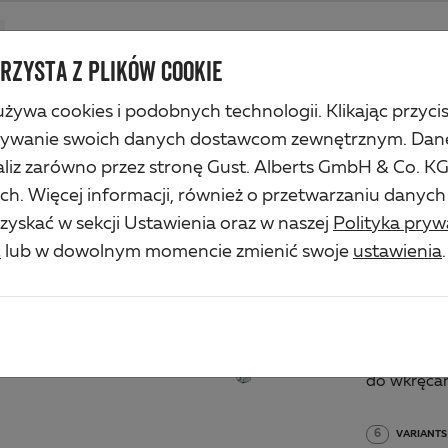
Produkty
Firma
Serwis przemysłu
Rozwiązania
Service
RZYSTA Z PLIKÓW COOKIE
żywa cookies i podobnych technologii. Klikając przyci
nny
zywanie swoich danych dostawcom zewnętrznym. Dan
iz zarówno przez stronę Gust. Alberts GmbH & Co. KG, 
HAK
. Więcej informacji, również o przetwarzaniu danyc
yskać w sekcji Ustawienia oraz w naszej
Polityka pryw
z uszkiem
ć
lub w dowolnym momencie zmienić swoje
ustawienia
.
Art.-No. 2
Materiał/p
stal surow
do wkręca
6
VARIANTS