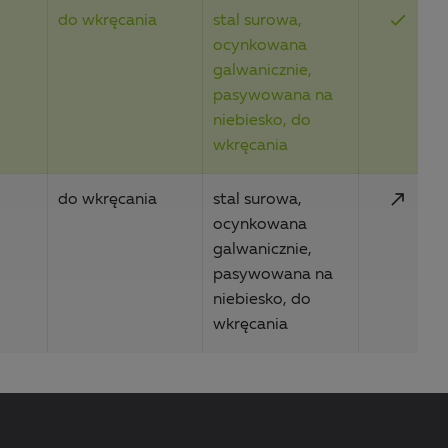
done
do wkręcania
stal surowa,
ocynkowana
galwanicznie,
pasywowana na
niebiesko, do
wkręcania
call_made
do wkręcania
stal surowa,
ocynkowana
galwanicznie,
pasywowana na
niebiesko, do
wkręcania