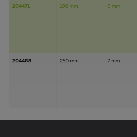
204471
198 mm
6 mm
204488
250 mm
7 mm