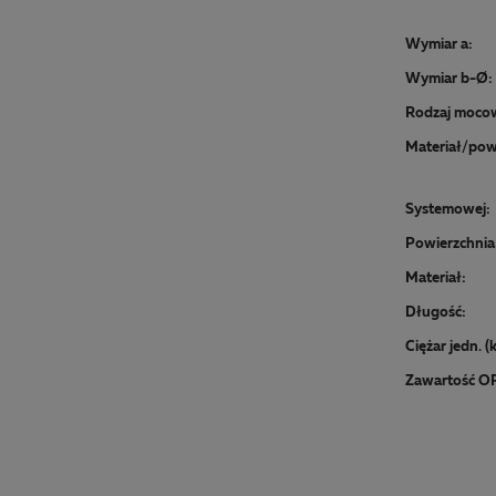
Wymiar a:
Wymiar b-Ø:
Rodzaj moco
Systemowej:
Powierzchnia 
Materiał:
Długość:
Ciężar jedn. (
Zawartość O