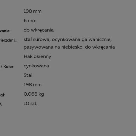
198 mm
6 mm
do wkręcania
wania:
stal surowa, ocynkowana galwanicznie,
Materiał/powierzchnia:
pasywowana na niebiesko, do wkręcania
Hak okienny
cynkowana
/ Kolor:
Stal
198 mm
0.068 kg
kg):
10 szt.
P: