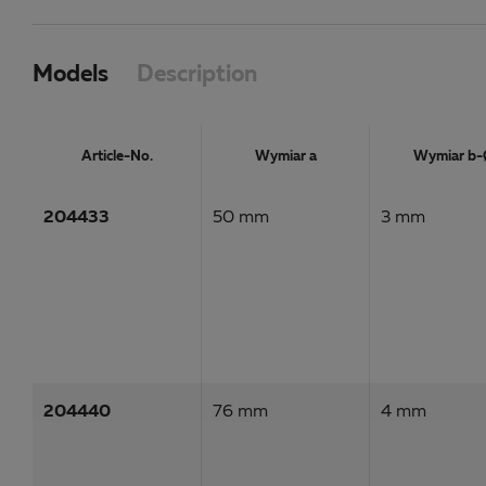
Models
Description
Article-No.
Wymiar a
Wymiar b-
204433
50 mm
3 mm
204440
76 mm
4 mm