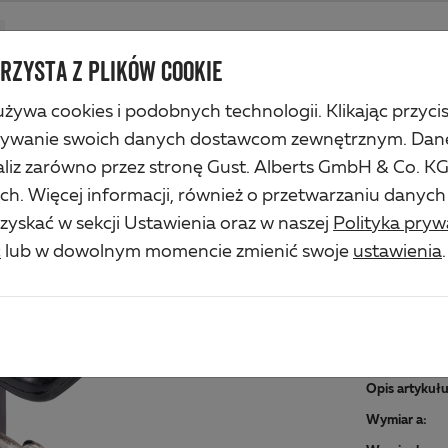
Produkty
Firma
Serwis przemysłu
Rozwiązania
Service
RZYSTA Z PLIKÓW COOKIE
żywa cookies i podobnych technologii. Klikając przyci
rzynkowy
zywanie swoich danych dostawcom zewnętrznym. Dan
iz zarówno przez stronę Gust. Alberts GmbH & Co. KG, 
ZAM
. Więcej informacji, również o przetwarzaniu danyc
yskać w sekcji Ustawienia oraz w naszej
Polityka pryw
Art.-No. 2
ć
lub w dowolnym momencie zmienić swoje
ustawienia
.
Materiał/p
stal surow
Opis artykułu
Wymiar a: