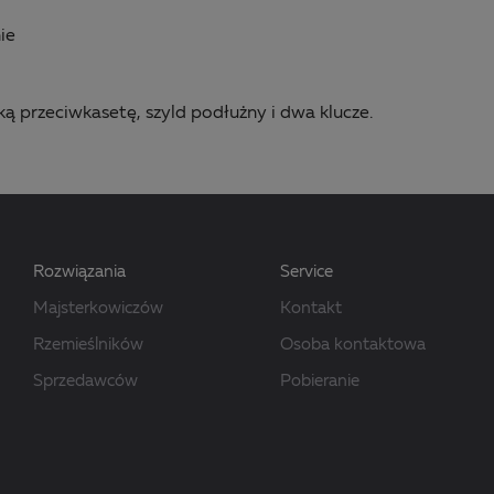
ie
ą przeciwkasetę, szyld podłużny i dwa klucze.
Rozwiązania
Service
Majsterkowiczów
Kontakt
Rzemieślników
Osoba kontaktowa
Sprzedawców
Pobieranie