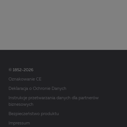
© 1852-2026
Oznakowanie CE
Deklaracja o Ochronie Danych
Instrukcje przetwarzania danych dla partnerów
biznesowych
Bezpieczeństwo produktu
Impressum