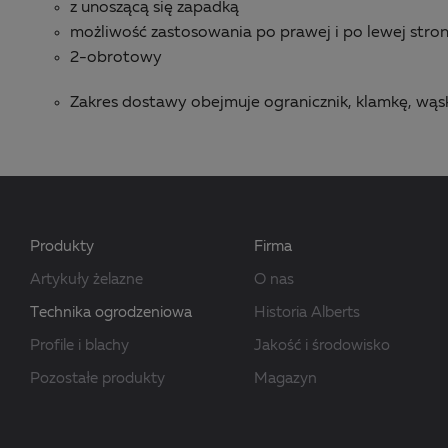
z unoszącą się zapadką
możliwość zastosowania po prawej i po lewej stron
2-obrotowy
Zakres dostawy obejmuje ogranicznik, klamkę, wąsk
Produkty
Firma
Artykuły żelazne
O nas
Technika ogrodzeniowa
Historia Alberts
Profile i blachy
Jakość i środowisko
Pozostałe produkty
Magazyn