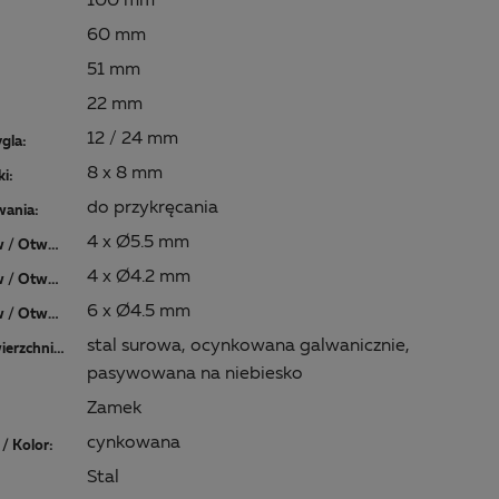
100 mm
60 mm
51 mm
22 mm
12 / 24 mm
gla:
8 x 8 mm
i:
do przykręcania
wania:
4 x Ø5.5 mm
Ilość otworów / Otwór-Ø:
4 x Ø4.2 mm
Ilość otworów / Otwór-Ø:
6 x Ø4.5 mm
Ilość otworów / Otwór-Ø:
stal surowa, ocynkowana galwanicznie,
Materiał/powierzchnia:
pasywowana na niebiesko
Zamek
cynkowana
/ Kolor:
Stal