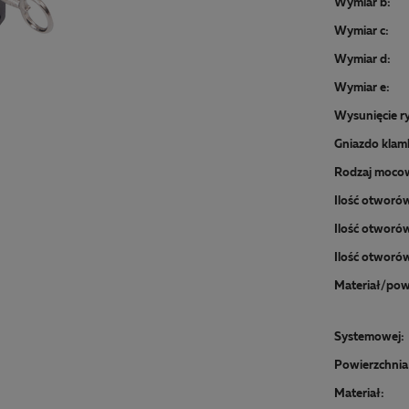
Wymiar b:
Wymiar c:
Wymiar d:
Wymiar e:
Wysunięcie ry
Gniazdo klamk
Rodzaj moco
Systemowej:
Powierzchnia 
Materiał: