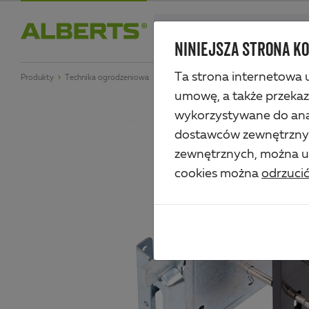
Skip
search
to
NINIEJSZA STRONA KO
Alberts
main
Ta strona internetowa u
Produkty
Technika ogrodzeniowa
Okucia do bram drewnianych
Zamek sk
content
umowę, a także przeka
wykorzystywane do anal
dostawców zewnętrznych
zewnętrznych, można uz
cookies można
odrzuci