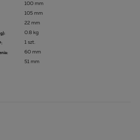
100 mm
105 mm
22 mm
0.8 kg
kg):
1 szt.
P:
60 mm
enia:
51 mm