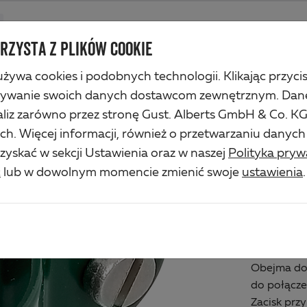
Produkty
Firma
Serwis przemysłu
Rozwiązania
Service
RZYSTA Z PLIKÓW COOKIE
żywa cookies i podobnych technologii. Klikając przyci
sporników przy słupkach
zywanie swoich danych dostawcom zewnętrznym. Dan
iz zarówno przez stronę Gust. Alberts GmbH & Co. KG, 
OBE
. Więcej informacji, również o przetwarzaniu danyc
yskać w sekcji Ustawienia oraz w naszej
Polityka pryw
WSP
ć
lub w dowolnym momencie zmienić swoje
ustawienia
.
SŁU
Art.-No. 6
Obejma do
do połącze
Zacisk prz