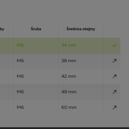
Action
uby
Śruba
Średnica obejmy
done
M6
34 mm
call_made
M6
38 mm
call_made
M6
42 mm
call_made
M6
48 mm
call_made
M6
60 mm