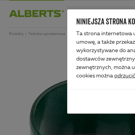
Skip
search
to
NINIEJSZA STRONA KO
Alberts
main
Ta strona internetowa u
Produkty
Technika ogrodzeniowa
Siatka i bramy
Obejma do mocowania w
content
umowę, a także przeka
wykorzystywane do anal
dostawców zewnętrznych
zewnętrznych, można uz
cookies można
odrzuci