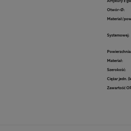
Artykuły z gw
Otwór-Ø:
Systemowej:
Powierzchnia 
Materiał:
Szerokość:
Ciężar jedn. (
Zawartość O