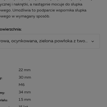
ycznej i nakrętki, a następnie mocuje do słupka
wego. Umożliwia to podparcie wspornika słupka
owego w wymagany sposób.
owierzchnia:
urowa, ocynkowana, zielona powłoka z tworzywa sz
22 mm
30 mm
y:
M6
34 mm
jmy:
1.5 mm
riału: