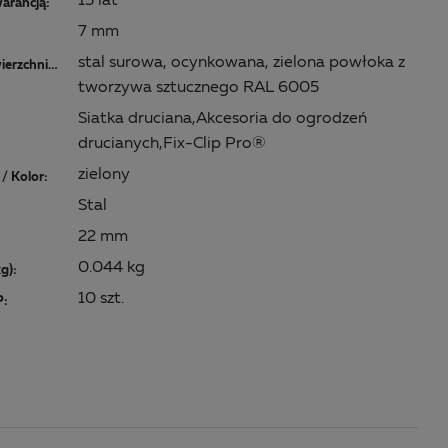
15 lat
arancją:
7 mm
stal surowa, ocynkowana, zielona powłoka z
Materiał/powierzchnia:
tworzywa sztucznego RAL 6005
Siatka druciana,Akcesoria do ogrodzeń
drucianych,Fix-Clip Pro®
zielony
/ Kolor:
Stal
22 mm
0.044 kg
kg):
10 szt.
P: