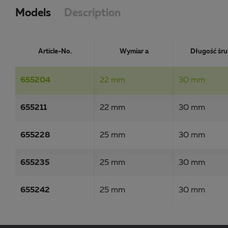
Models
Description
Article-No.
Wymiar a
Długość śr
655204
22 mm
30 mm
655211
22 mm
30 mm
655228
25 mm
30 mm
655235
25 mm
30 mm
655242
25 mm
30 mm