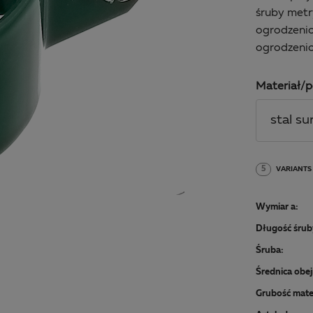
śruby metr
ogrodzenio
ogrodzeni
Materiał/p
stal s
5
VARIANTS
Wymiar a:
Długość śrub
Śruba:
Średnica obe
Grubość mate