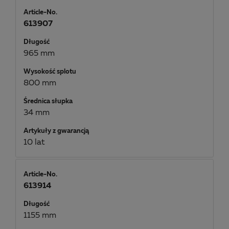
Article-No.
613907
Długość
965 mm
Wysokość splotu
800 mm
Średnica słupka
34 mm
Artykuły z gwarancją
10 lat
Article-No.
613914
Długość
1155 mm