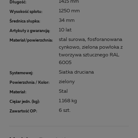
1415 mm
Długość:
1250 mm
Wysokość splotu:
34 mm
Średnica słupka:
10 lat
Artykuły z gwarancją:
stal surowa, fosforanowana
Materiał/powierzchnia:
cynkowo, zielona powłoka z
tworzywa sztucznego RAL
6005
Siatka druciana
Systemowej:
zielony
Powierzchnia / Kolor:
Stal
Materiał:
1.168 kg
Ciężar jedn. (kg):
6 szt.
Zawartość OP: