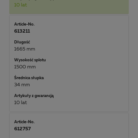
10 lat
Article-No.
613211
Długość
1665 mm
Wysokość splotu
1500 mm
Średnica słupka
34 mm
Artykuły z gwarancją
10 lat
Article-No.
612757