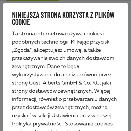
Skip
Me
to
NINIEJSZA STRONA KORZYSTA Z PLIKÓW
Alberts
main
COOKIE
content
Produkty
Technika ogrodzeniowa
Siatka i bramy
Słupek ogrodzeniowy do ogrodzeń siatkowych, skrócony
Ta strona internetowa używa cookies i
podobnych technologii. Klikając przycisk
„Zgoda”, akceptujesz umowę, a także
przekazywanie swoich danych dostawcom
zewnętrznym. Dane te będą
wykorzystywane do analiz zarówno przez
stronę Gust. Alberts GmbH & Co. KG, jak i
strony dostawców zewnętrznych. Więcej
informacji, również o przetwarzaniu danych
przez dostawców zewnętrznych, można
uzyskać w sekcji Ustawienia oraz w naszej
Polityka prywatności
. Stosowanie cookies