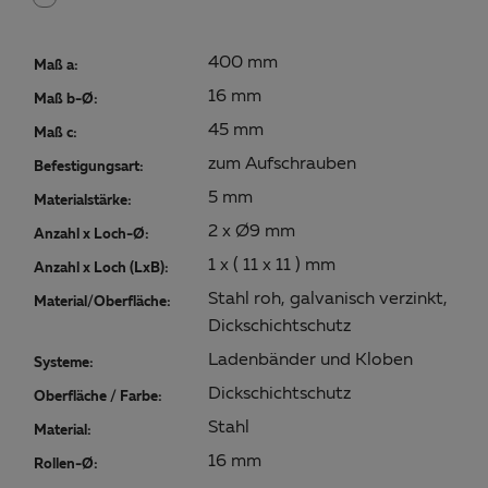
400 mm
Maß a:
16 mm
Maß b-Ø:
45 mm
Maß c:
zum Aufschrauben
Befestigungsart:
5 mm
Materialstärke:
2 x Ø9 mm
Anzahl x Loch-Ø:
1 x ( 11 x 11 ) mm
Anzahl x Loch (LxB):
Stahl roh, galvanisch verzinkt,
Material/Oberfläche:
Dickschichtschutz
Ladenbänder und Kloben
Systeme:
Dickschichtschutz
Oberfläche / Farbe:
Stahl
Material:
16 mm
Rollen-Ø: