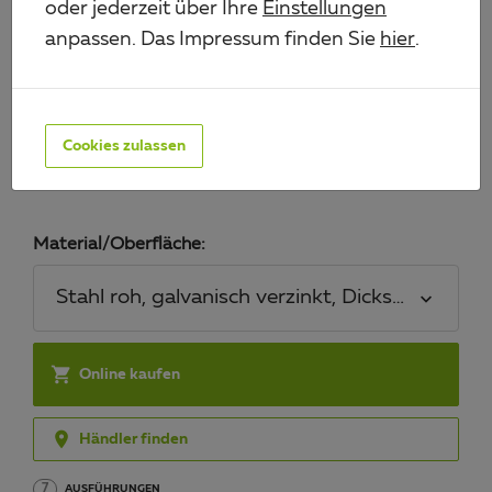
oder jederzeit über Ihre
Einstellungen
anpassen. Das Impressum finden Sie
hier
.
LADENBAND, GERADE,
ABSCHLUSS ABGERUNDET
Cookies zulassen
Art.-Nr. 314101
Material/Oberfläche:
Stahl roh, galvanisch verzinkt, Dickschichtsch

Online kaufen

Händler finden
7
AUSFÜHRUNGEN