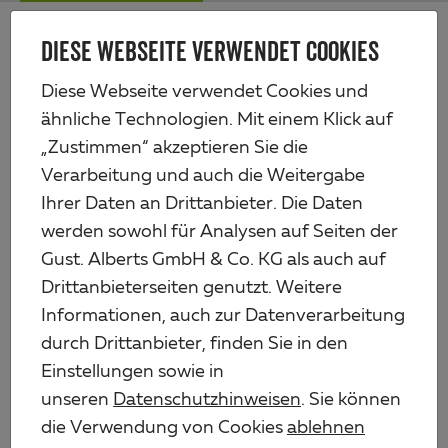
Zum
Me
Haupt-
DIESE WEBSEITE VERWENDET COOKIES
Alberts
Inhalt
Produkte
Eisenwaren
Bänder & Gehänge
Diese Webseite verwendet Cookies und
Ladenband, gerade, Abschluss abgerundet
ähnliche Technologien. Mit einem Klick auf
„Zustimmen“ akzeptieren Sie die
Verarbeitung und auch die Weitergabe
Ihrer Daten an Drittanbieter. Die Daten
werden sowohl für Analysen auf Seiten der
Gust. Alberts GmbH & Co. KG als auch auf
Drittanbieterseiten genutzt. Weitere
Informationen, auch zur Datenverarbeitung
durch Drittanbieter, finden Sie in den
Einstellungen sowie in
unseren
Datenschutzhinweisen
. Sie können
die Verwendung von Cookies
ablehnen