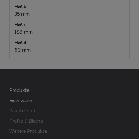
Maß b
35 mm
Maß c
189 mm
Maß d
60 mm
Produkte
Eisenwaren
Zauntechnik
Profile & Bleche
Weitere Produkte