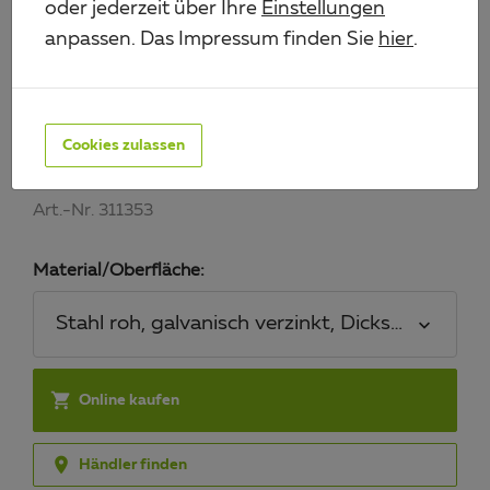
oder jederzeit über Ihre
Einstellungen
anpassen. Das Impressum finden Sie
hier
.
KLOBEN AUF PLATTE, DII-
HAKEN
Cookies zulassen
mit versenkten Schraublöchern
Art.-Nr. 311353
Material/Oberfläche:
Stahl roh, galvanisch verzinkt, Dickschichtsch

Online kaufen

Händler finden