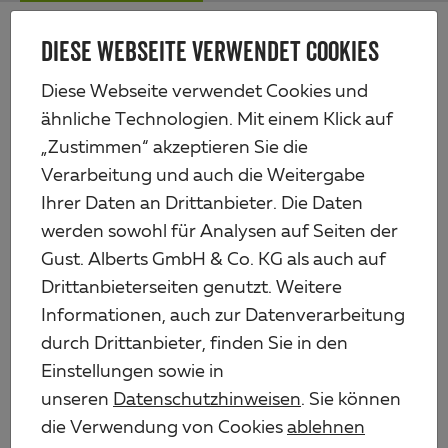
Zum
Me
Haupt-
DIESE WEBSEITE VERWENDET COOKIES
Alberts
Inhalt
Produkte
Eisenwaren
Holztorbeschläge
Diese Webseite verwendet Cookies und
Kloben auf Platte, DII-Haken
ähnliche Technologien. Mit einem Klick auf
„Zustimmen“ akzeptieren Sie die
Verarbeitung und auch die Weitergabe
Ihrer Daten an Drittanbieter. Die Daten
werden sowohl für Analysen auf Seiten der
Gust. Alberts GmbH & Co. KG als auch auf
Drittanbieterseiten genutzt. Weitere
Informationen, auch zur Datenverarbeitung
durch Drittanbieter, finden Sie in den
Einstellungen sowie in
unseren
Datenschutzhinweisen
. Sie können
die Verwendung von Cookies
ablehnen