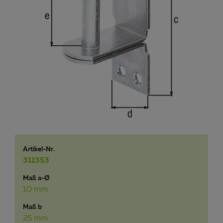
Artikel-Nr.
311353
Maß a-Ø
10 mm
Maß b
25 mm