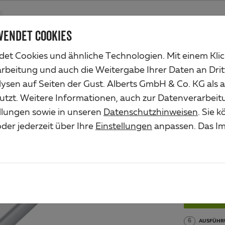
Produkte
Unternehmen
Industrieservice
Lösungen
Ser
WENDET COOKIES
et Cookies und ähnliche Technologien. Mit einem Kli
arbeitung und auch die Weitergabe Ihrer Daten an Drit
ysen auf Seiten der Gust. Alberts GmbH & Co. KG als 
ABS
utzt. Weitere Informationen, auch zur Datenverarbeit
ellungen sowie in unseren
Datenschutzhinweisen
. Sie 
Art.-Nr. 4
der jederzeit über Ihre
Einstellungen
anpassen. Das Im
Material/O
Aluminium, 

Onlin
6
AUSFÜHR