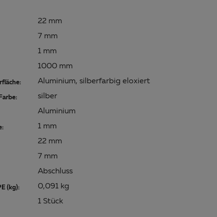
22 mm
7 mm
1 mm
1000 mm
Aluminium, silberfarbig eloxiert
fläche:
silber
Farbe:
Aluminium
1 mm
e:
22 mm
7 mm
Abschluss
0,091 kg
E (kg):
1 Stück