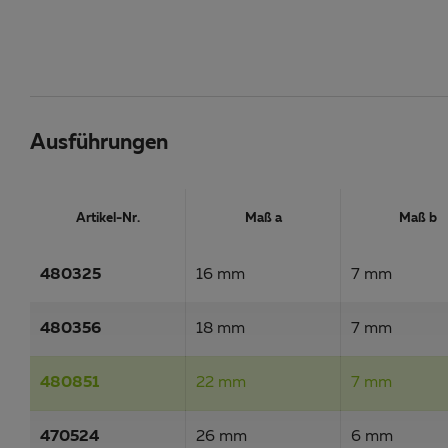
Ausführungen
Artikel-Nr.
Maß a
Maß b
480325
16 mm
7 mm
480356
18 mm
7 mm
480851
22 mm
7 mm
470524
26 mm
6 mm