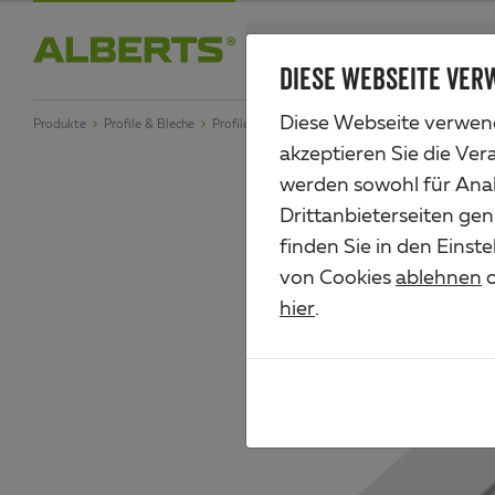
Zum
search
Haupt-
DIESE WEBSEITE VER
Alberts
Inhalt
Diese Webseite verwend
Produkte
Profile & Bleche
Profile aus Aluminium
Abschlussprofil, rund
akzeptieren Sie die Ver
werden sowohl für Anal
Drittanbieterseiten gen
finden Sie in den Einst
von Cookies
ablehnen
o
hier
.