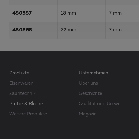
480387
18 mm
7 mm
480868
22 mm
7 mm
Produkte
Unternehmen
Eisenwaren
Über uns
Zauntechnik
Geschichte
Profile & Bleche
Qualität und Umwelt
Weitere Produkte
Magazin