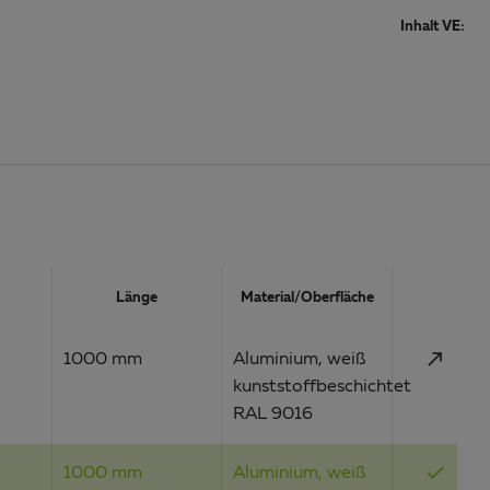
Inhalt VE:
Aktion
Länge
Material/Oberfläche
call_made
1000 mm
Aluminium, weiß
kunststoffbeschichtet
RAL 9016
done
1000 mm
Aluminium, weiß