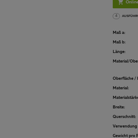

Onlin
4
AUSFÜHR
Maß a:
Maß b:
Länge:
Material/Ober
Oberfläche / 
Material:
Materialstärk
Breite:
Querschnitt:
Verwendung 
Gewicht pro P