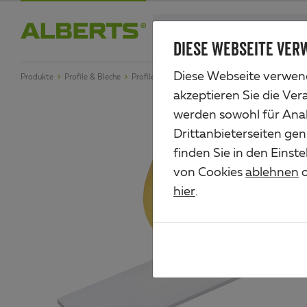
Zum
search
Haupt-
DIESE WEBSEITE VER
Alberts
Inhalt
Diese Webseite verwend
Produkte
Profile & Bleche
Profile aus Aluminium
Flachstange, selbstkleb
akzeptieren Sie die Ver
werden sowohl für Anal
Drittanbieterseiten gen
finden Sie in den Einst
von Cookies
ablehnen
o
hier
.