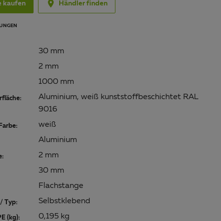

e kaufen
Händler finden
UNGEN
30 mm
2 mm
1000 mm
Aluminium, weiß kunststoffbeschichtet RAL
fläche:
9016
weiß
Farbe:
Aluminium
2 mm
e:
30 mm
Flachstange
Selbstklebend
/ Typ:
0,195 kg
E (kg):