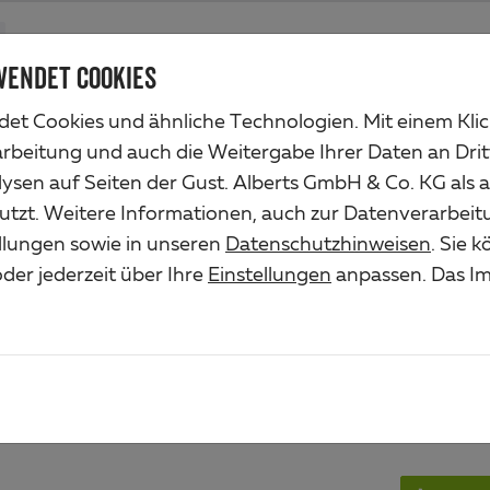
Produkte
Unternehmen
Industrieservice
Lösungen
Ser
WENDET COOKIES
et Cookies und ähnliche Technologien. Mit einem Kli
end
arbeitung und auch die Weitergabe Ihrer Daten an Drit
ysen auf Seiten der Gust. Alberts GmbH & Co. KG als 
FLA
utzt. Weitere Informationen, auch zur Datenverarbeit
ellungen sowie in unseren
Datenschutzhinweisen
. Sie 
SEL
der jederzeit über Ihre
Einstellungen
anpassen. Das Im
Art.-Nr. 4
Material/O
Aluminium,