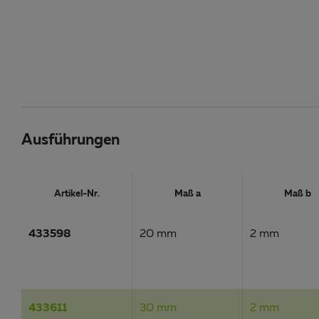
Ausführungen
Artikel-Nr.
Maß a
Maß b
433598
20 mm
2 mm
433611
30 mm
2 mm