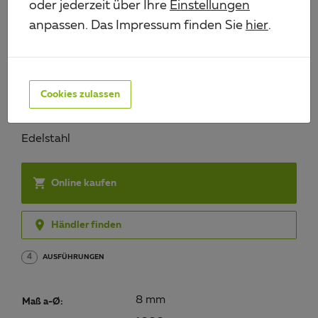
oder jederzeit über Ihre
Einstellungen
anpassen. Das Impressum finden Sie
hier
.
RUNDSTANGE
Art.-Nr. 485511
Cookies zulassen
Material/Oberfläche:
Edelstahl

Online kaufen

Händler finden
4
AUSFÜHRUNGEN
8 mm
Maß a-Ø: