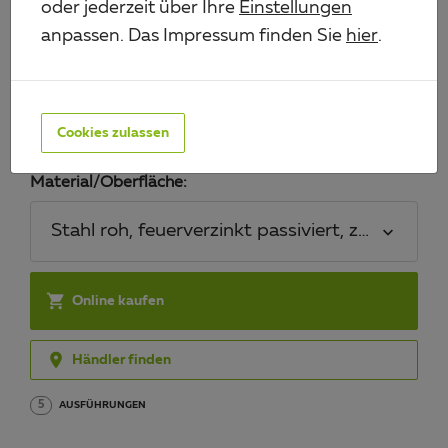
oder jederzeit über Ihre
Einstellungen
anpassen. Das Impressum finden Sie
hier
.
ABSPERRGITTER MOOVY
Art.-Nr. 770266
Cookies zulassen
Material/Oberfläche:
Stahl roh, feuerverzinkt passiviert, zum Einbe

Online kaufen

Händler finden
5
AUSFÜHRUNGEN