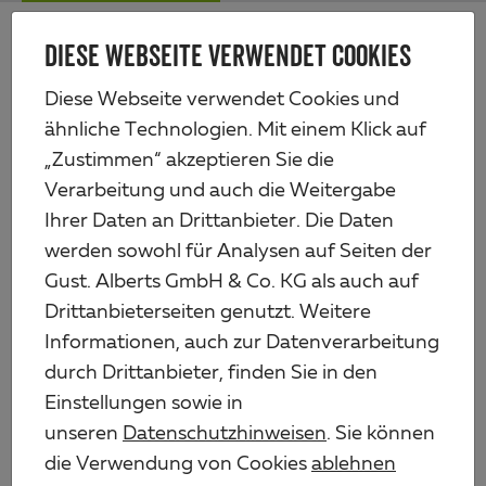
Zum
Me
Haupt-
DIESE WEBSEITE VERWENDET COOKIES
Alberts
Inhalt
Produkte
Weitere Produkte
Absperrungen & Schranken
Diese Webseite verwendet Cookies und
Absperrgitter Moovy
ähnliche Technologien. Mit einem Klick auf
„Zustimmen“ akzeptieren Sie die
Verarbeitung und auch die Weitergabe
Ihrer Daten an Drittanbieter. Die Daten
werden sowohl für Analysen auf Seiten der
Gust. Alberts GmbH & Co. KG als auch auf
Drittanbieterseiten genutzt. Weitere
Informationen, auch zur Datenverarbeitung
durch Drittanbieter, finden Sie in den
Einstellungen sowie in
unseren
Datenschutzhinweisen
. Sie können
die Verwendung von Cookies
ablehnen