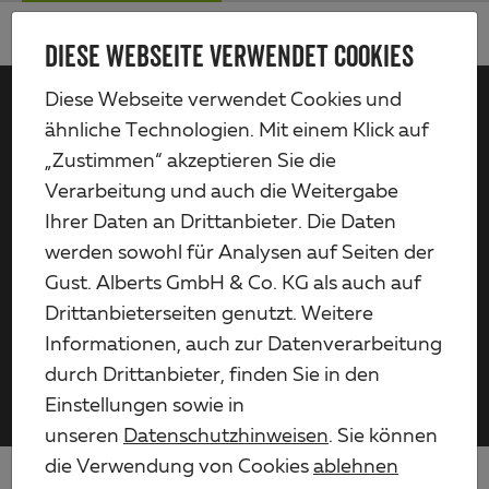
Zum
Me
Haupt-
DIESE WEBSEITE VERWENDET COOKIES
Alberts
Inhalt
Diese Webseite verwendet Cookies und
ähnliche Technologien. Mit einem Klick auf
Lösungen für
„Zustimmen“ akzeptieren Sie die
Verarbeitung und auch die Weitergabe
HÄNDLER
Ihrer Daten an Drittanbieter. Die Daten
werden sowohl für Analysen auf Seiten der
Wir liefern nicht nur an den Handel, wir entwickeln
Gust. Alberts GmbH & Co. KG als auch auf
auch zusammen Lösungen für optimale
Drittanbieterseiten genutzt. Weitere
Produktpräsentationen und kundenorientierten
Informationen, auch zur Datenverarbeitung
Service.
durch Drittanbieter, finden Sie in den
Einstellungen sowie in
unseren
Datenschutzhinweisen
. Sie können
die Verwendung von Cookies
ablehnen