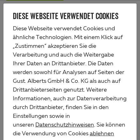
Zum
Me
Haupt-
DIESE WEBSEITE VERWENDET COOKIES
Alberts
Inhalt
Produkte
Eisenwaren
Holzverbinder
Diese Webseite verwendet Cookies und
ähnliche Technologien. Mit einem Klick auf
HOLZVERBINDER
„Zustimmen“ akzeptieren Sie die
Verarbeitung und auch die Weitergabe
Filter anzeigen
8
Ihrer Daten an Drittanbieter. Die Daten
werden sowohl für Analysen auf Seiten der
Gust. Alberts GmbH & Co. KG als auch auf
DURAVIS® Balkenschuh, Typ A
Drittanbieterseiten genutzt. Weitere
6
AUSFÜHRUNGEN
Informationen, auch zur Datenverarbeitung
durch Drittanbieter, finden Sie in den
Balkenschuh, Typ A
Einstellungen sowie in
37
AUSFÜHRUNGEN
unseren
Datenschutzhinweisen
. Sie können
die Verwendung von Cookies
ablehnen