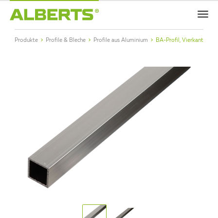
Zum
Me
Haupt-
Alberts
Inhalt
Produkte
Profile & Bleche
Profile aus Aluminium
BA-Profil, Vierkant