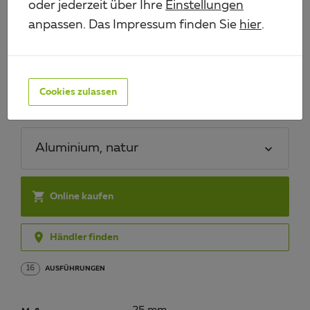
oder jederzeit über Ihre
Einstellungen
anpassen. Das Impressum finden Sie
hier
.
BA-PROFIL, VIERKANT
Art.-Nr. 472436
Cookies zulassen
Material/Oberfläche:
Aluminium, natur

Online kaufen

Händler finden
16
AUSFÜHRUNGEN