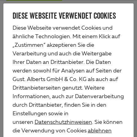
Zum
Me
Haupt-
DIESE WEBSEITE VERWENDET COOKIES
Alberts
Inhalt
Produkte
Profile & Bleche
Profile aus Aluminium
BA-Profil, Vierkant
Diese Webseite verwendet Cookies und
ähnliche Technologien. Mit einem Klick auf
„Zustimmen“ akzeptieren Sie die
Verarbeitung und auch die Weitergabe
Ihrer Daten an Drittanbieter. Die Daten
werden sowohl für Analysen auf Seiten der
Gust. Alberts GmbH & Co. KG als auch auf
Drittanbieterseiten genutzt. Weitere
Informationen, auch zur Datenverarbeitung
durch Drittanbieter, finden Sie in den
Einstellungen sowie in
unseren
Datenschutzhinweisen
. Sie können
die Verwendung von Cookies
ablehnen