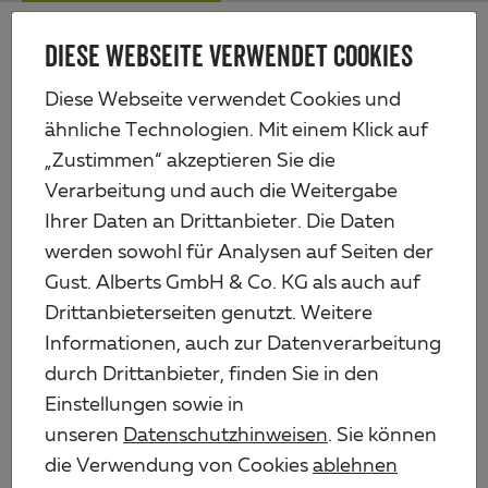
Zum
Me
Haupt-
DIESE WEBSEITE VERWENDET COOKIES
Alberts
Inhalt
Produkte
Profile & Bleche
Profile aus Aluminium
Winkelprofil
Diese Webseite verwendet Cookies und
ähnliche Technologien. Mit einem Klick auf
„Zustimmen“ akzeptieren Sie die
Verarbeitung und auch die Weitergabe
Ihrer Daten an Drittanbieter. Die Daten
werden sowohl für Analysen auf Seiten der
Gust. Alberts GmbH & Co. KG als auch auf
Drittanbieterseiten genutzt. Weitere
Informationen, auch zur Datenverarbeitung
durch Drittanbieter, finden Sie in den
Einstellungen sowie in
unseren
Datenschutzhinweisen
. Sie können
die Verwendung von Cookies
ablehnen