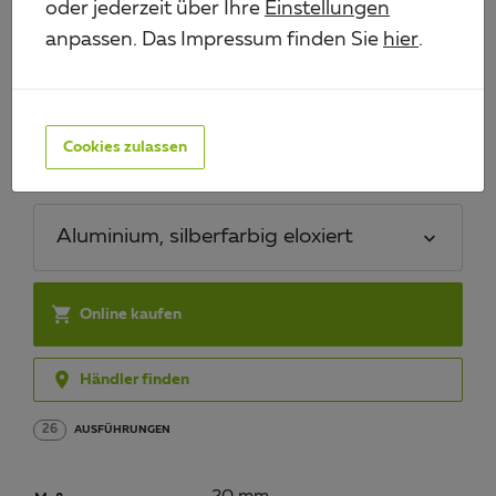
oder jederzeit über Ihre
Einstellungen
anpassen. Das Impressum finden Sie
hier
.
WINKELPROFIL
Art.-Nr. 480097
Cookies zulassen
Material/Oberfläche:
Aluminium, silberfarbig eloxiert

Online kaufen

Händler finden
26
AUSFÜHRUNGEN