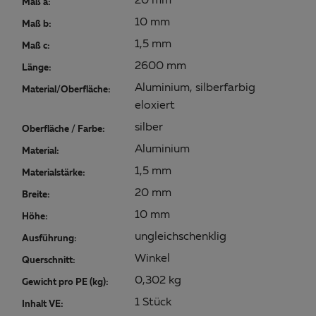
20 mm
Maß a:
10 mm
Maß b:
1,5 mm
Maß c:
2600 mm
Länge:
Aluminium, silberfarbig
Material/Oberfläche:
eloxiert
silber
Oberfläche / Farbe:
Aluminium
Material:
1,5 mm
Materialstärke:
20 mm
Breite:
10 mm
Höhe:
ungleichschenklig
Ausführung:
Winkel
Querschnitt:
0,302 kg
Gewicht pro PE (kg):
1 Stück
Inhalt VE: