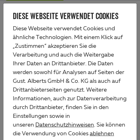
Zum
Me
Haupt-
DIESE WEBSEITE VERWENDET COOKIES
Alberts
Inhalt
Produkte
Profile & Bleche
Profile aus Aluminium
Winkelprofil
Diese Webseite verwendet Cookies und
ähnliche Technologien. Mit einem Klick auf
„Zustimmen“ akzeptieren Sie die
Verarbeitung und auch die Weitergabe
Ihrer Daten an Drittanbieter. Die Daten
werden sowohl für Analysen auf Seiten der
Gust. Alberts GmbH & Co. KG als auch auf
Drittanbieterseiten genutzt. Weitere
Informationen, auch zur Datenverarbeitung
durch Drittanbieter, finden Sie in den
Einstellungen sowie in
unseren
Datenschutzhinweisen
. Sie können
die Verwendung von Cookies
ablehnen