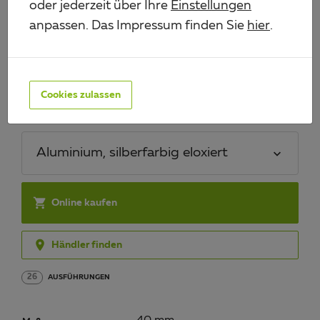
oder jederzeit über Ihre
Einstellungen
anpassen. Das Impressum finden Sie
hier
.
WINKELPROFIL
Art.-Nr. 474768
Cookies zulassen
Material/Oberfläche:
Aluminium, silberfarbig eloxiert

Online kaufen

Händler finden
26
AUSFÜHRUNGEN