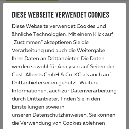
Zum
Me
Haupt-
DIESE WEBSEITE VERWENDET COOKIES
Alberts
Inhalt
Produkte
Zauntechnik
Doppeltore
Diese Webseite verwendet Cookies und
Klobenpfosten für Einzel- und Doppeltore Flexo Plus, schwer
ähnliche Technologien. Mit einem Klick auf
„Zustimmen“ akzeptieren Sie die
Verarbeitung und auch die Weitergabe
Ihrer Daten an Drittanbieter. Die Daten
werden sowohl für Analysen auf Seiten der
Gust. Alberts GmbH & Co. KG als auch auf
Drittanbieterseiten genutzt. Weitere
Informationen, auch zur Datenverarbeitung
durch Drittanbieter, finden Sie in den
Einstellungen sowie in
unseren
Datenschutzhinweisen
. Sie können
die Verwendung von Cookies
ablehnen