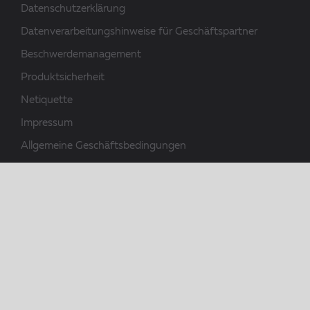
Datenschutzerklärung
Datenverarbeitungshinweise für Geschäftspartner
Beschwerdemanagement
Produktsicherheit
Netiquette
Impressum
Allgemeine Geschäftsbedingungen
Downloads
Gemacht, um zu halten.