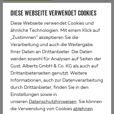
Zum
Me
Haupt-
DIESE WEBSEITE VERWENDET COOKIES
Alberts
Inhalt
Produkte
Zauntechnik
Doppeltore
Diese Webseite verwendet Cookies und
Klobenpfosten für Einzel- und Doppeltore Flexo Plus, schwer
ähnliche Technologien. Mit einem Klick auf
„Zustimmen“ akzeptieren Sie die
Verarbeitung und auch die Weitergabe
Ihrer Daten an Drittanbieter. Die Daten
werden sowohl für Analysen auf Seiten der
Gust. Alberts GmbH & Co. KG als auch auf
Drittanbieterseiten genutzt. Weitere
Informationen, auch zur Datenverarbeitung
durch Drittanbieter, finden Sie in den
Einstellungen sowie in
unseren
Datenschutzhinweisen
. Sie können
die Verwendung von Cookies
ablehnen