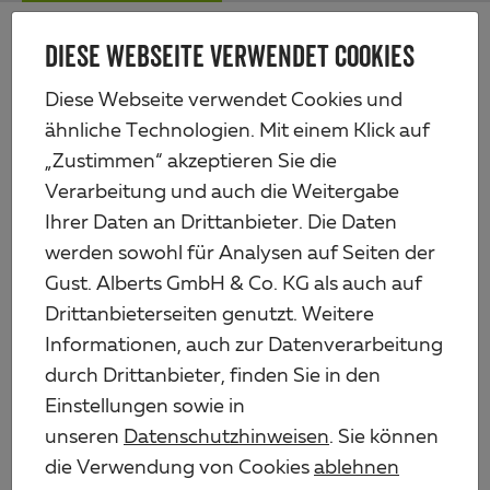
Zum
Me
Haupt-
DIESE WEBSEITE VERWENDET COOKIES
Alberts
Inhalt
Produkte
Zauntechnik
Teich- und Rabattenzäune
Diese Webseite verwendet Cookies und
ähnliche Technologien. Mit einem Klick auf
TEICH- UND RABATTENZÄUNE
„Zustimmen“ akzeptieren Sie die
Verarbeitung und auch die Weitergabe
Filter anzeigen
6
Ihrer Daten an Drittanbieter. Die Daten
werden sowohl für Analysen auf Seiten der
Gust. Alberts GmbH & Co. KG als auch auf
Ziergitter Deco
Drittanbieterseiten genutzt. Weitere
2
AUSFÜHRUNGEN
Informationen, auch zur Datenverarbeitung
durch Drittanbieter, finden Sie in den
Ziergeflecht Rondo
Einstellungen sowie in
3
AUSFÜHRUNGEN
unseren
Datenschutzhinweisen
. Sie können
die Verwendung von Cookies
ablehnen