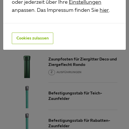
oder jederzeit über Ihre
Einstellungen
Teich-Zaunfeld, Bogen mittig unten
anpassen. Das Impressum finden Sie
hier
.
Teich-Zaunfeld, Bogen mittig oben
Cookies zulassen
Zaunpfosten für Ziergitter Deco und
Ziergeflecht Rondo
2
AUSFÜHRUNGEN
Befestigungsstab für Teich-
Zaunfelder
Befestigungsstab für Rabatten-
Zaunfelder