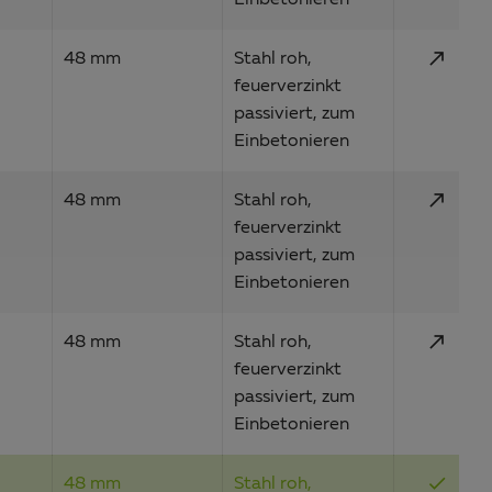
Einbetonieren
call_made
48 mm
Stahl roh,
feuerverzinkt
passiviert, zum
Einbetonieren
call_made
48 mm
Stahl roh,
feuerverzinkt
passiviert, zum
Einbetonieren
call_made
48 mm
Stahl roh,
feuerverzinkt
passiviert, zum
Einbetonieren
done
48 mm
Stahl roh,