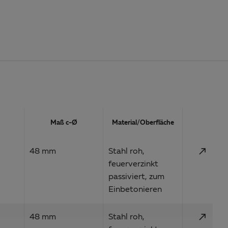
Aktion
Maß c-Ø
Material/Oberfläche
call_made
48 mm
Stahl roh,
feuerverzinkt
passiviert, zum
Einbetonieren
call_made
48 mm
Stahl roh,