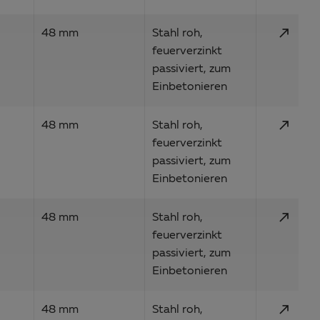
call_made
48 mm
Stahl roh,
feuerverzinkt
passiviert, zum
Einbetonieren
call_made
48 mm
Stahl roh,
feuerverzinkt
passiviert, zum
Einbetonieren
call_made
48 mm
Stahl roh,
feuerverzinkt
passiviert, zum
Einbetonieren
call_made
48 mm
Stahl roh,