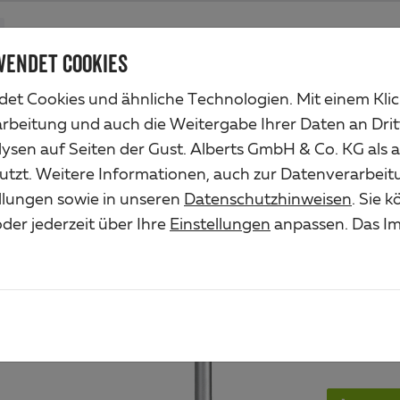
Produkte
Unternehmen
Industrieservice
Lösungen
Ser
WENDET COOKIES
et Cookies und ähnliche Technologien. Mit einem Kli
o ohne Querrohr
arbeitung und auch die Weitergabe Ihrer Daten an Drit
ysen auf Seiten der Gust. Alberts GmbH & Co. KG als 
SCH
utzt. Weitere Informationen, auch zur Datenverarbeit
ellungen sowie in unseren
Datenschutzhinweisen
. Sie 
OHN
der jederzeit über Ihre
Einstellungen
anpassen. Das Im
Art.-Nr. 7
Material/O
Stahl roh, 