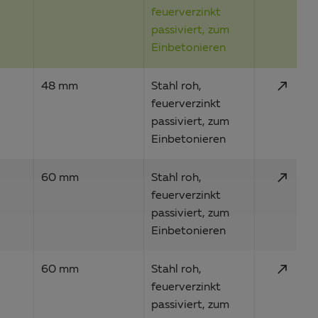
feuerverzinkt
passiviert, zum
Einbetonieren
call_made
48 mm
Stahl roh,
feuerverzinkt
passiviert, zum
Einbetonieren
call_made
60 mm
Stahl roh,
feuerverzinkt
passiviert, zum
Einbetonieren
call_made
60 mm
Stahl roh,
feuerverzinkt
passiviert, zum