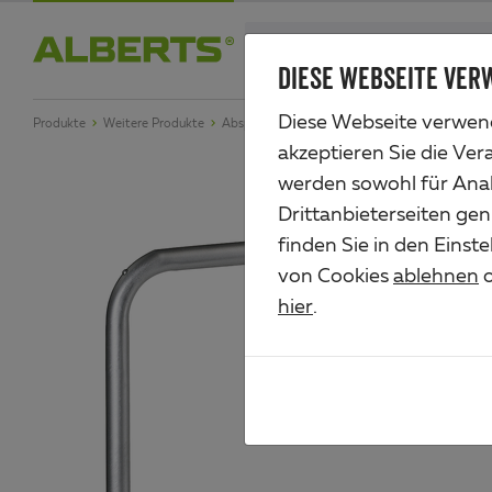
Zum
search
Haupt-
DIESE WEBSEITE VER
Alberts
Inhalt
Diese Webseite verwend
Produkte
Weitere Produkte
Absperrungen & Schranken
Schutzbügel Rati
akzeptieren Sie die Ver
werden sowohl für Anal
Drittanbieterseiten gen
finden Sie in den Einst
von Cookies
ablehnen
o
hier
.