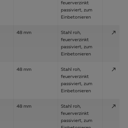
feuerverzinkt
passiviert, zum
Einbetonieren
call_made
48 mm
Stahl roh,
feuerverzinkt
passiviert, zum
Einbetonieren
call_made
48 mm
Stahl roh,
feuerverzinkt
passiviert, zum
Einbetonieren
call_made
48 mm
Stahl roh,
feuerverzinkt
passiviert, zum