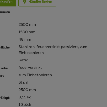

e kaufen
Händler finden
RUNGEN
2500 mm
1500 mm
48 mm
Stahl roh, feuerverzinkt passiviert, zum
fläche:
Einbetonieren
Ratio
feuerverzinkt
Farbe:
zum Einbetonieren
art:
Stahl
2500 mm
9,55 kg
E (kg):
1 Stück