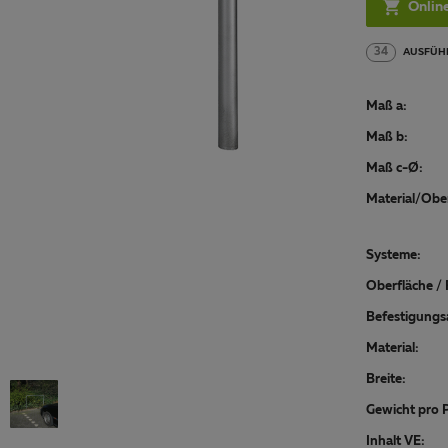

Onlin
34
AUSFÜH
Maß a:
Maß b:
Maß c-Ø:
Material/Ober
Systeme:
Oberfläche / 
Befestigungs
Material:
Breite:
Gewicht pro P
Inhalt VE: