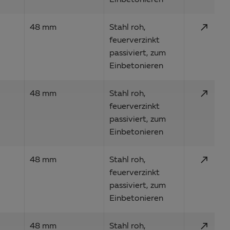
Einbetonieren
call_made
48 mm
Stahl roh,
feuerverzinkt
passiviert, zum
Einbetonieren
call_made
48 mm
Stahl roh,
feuerverzinkt
passiviert, zum
Einbetonieren
call_made
48 mm
Stahl roh,
feuerverzinkt
passiviert, zum
Einbetonieren
call_made
48 mm
Stahl roh,