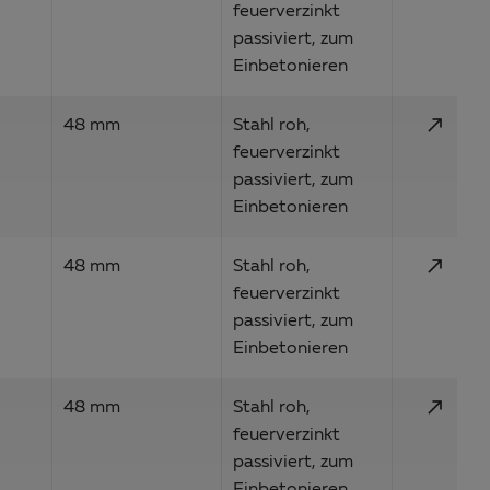
feuerverzinkt
passiviert, zum
Einbetonieren
call_made
48 mm
Stahl roh,
feuerverzinkt
passiviert, zum
Einbetonieren
call_made
48 mm
Stahl roh,
feuerverzinkt
passiviert, zum
Einbetonieren
call_made
48 mm
Stahl roh,
feuerverzinkt
passiviert, zum