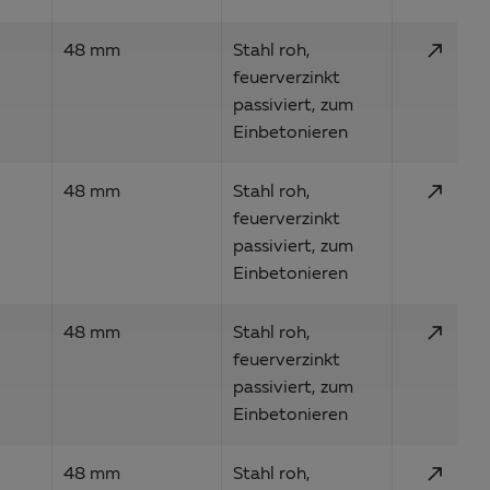
call_made
48 mm
Stahl roh,
feuerverzinkt
passiviert, zum
Einbetonieren
call_made
48 mm
Stahl roh,
feuerverzinkt
passiviert, zum
Einbetonieren
call_made
48 mm
Stahl roh,
feuerverzinkt
passiviert, zum
Einbetonieren
call_made
48 mm
Stahl roh,