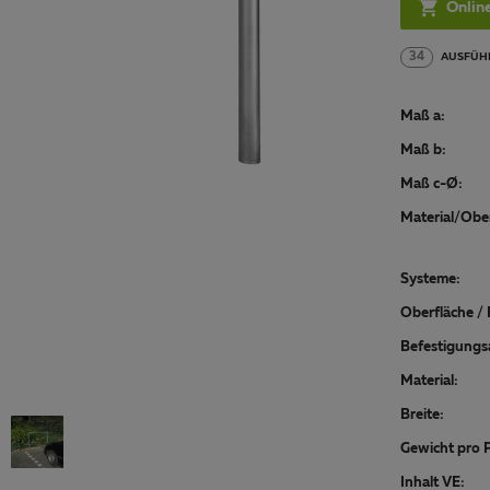

Onlin
34
AUSFÜH
Maß a:
Maß b:
Maß c-Ø:
Material/Ober
Systeme:
Oberfläche / 
Befestigungs
Material:
Breite:
Gewicht pro P
Inhalt VE: