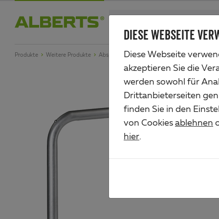
Zum
search
Haupt-
DIESE WEBSEITE VER
Alberts
Inhalt
Diese Webseite verwend
Produkte
Weitere Produkte
Absperrungen & Schranken
Schutzbügel Rati
akzeptieren Sie die Ver
werden sowohl für Anal
Drittanbieterseiten gen
finden Sie in den Einst
von Cookies
ablehnen
o
hier
.