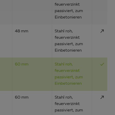
feuerverzinkt
passiviert, zum
Einbetonieren
call_made
48 mm
Stahl roh,
feuerverzinkt
passiviert, zum
Einbetonieren
done
60 mm
Stahl roh,
feuerverzinkt
passiviert, zum
Einbetonieren
call_made
60 mm
Stahl roh,
feuerverzinkt
passiviert, zum