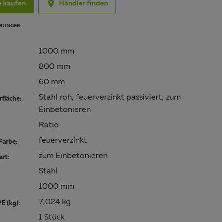

e kaufen
Händler finden
RUNGEN
1000 mm
800 mm
60 mm
Stahl roh, feuerverzinkt passiviert, zum
fläche:
Einbetonieren
Ratio
feuerverzinkt
Farbe:
zum Einbetonieren
art:
Stahl
1000 mm
7,024 kg
E (kg):
1 Stück