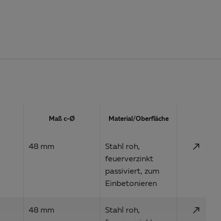
Aktion
Maß c-Ø
Material/Oberfläche
call_made
48 mm
Stahl roh,
feuerverzinkt
passiviert, zum
Einbetonieren
call_made
48 mm
Stahl roh,