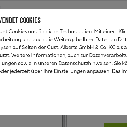
Produkte
Unternehmen
Industrieservice
Lösungen
Ser
WENDET COOKIES
et Cookies und ähnliche Technologien. Mit einem Kli
o ohne Querrohr
arbeitung und auch die Weitergabe Ihrer Daten an Drit
ysen auf Seiten der Gust. Alberts GmbH & Co. KG als 
SCH
utzt. Weitere Informationen, auch zur Datenverarbeit
ellungen sowie in unseren
Datenschutzhinweisen
. Sie 
OHN
der jederzeit über Ihre
Einstellungen
anpassen. Das Im
Art.-Nr. 77
Material/O
Stahl roh, 