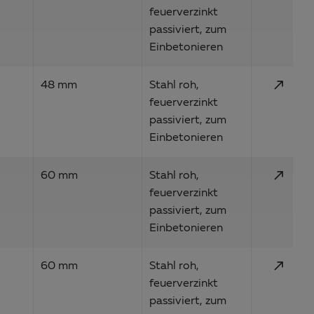
feuerverzinkt
passiviert, zum
Einbetonieren
call_made
48 mm
Stahl roh,
feuerverzinkt
passiviert, zum
Einbetonieren
call_made
60 mm
Stahl roh,
feuerverzinkt
passiviert, zum
Einbetonieren
call_made
60 mm
Stahl roh,
feuerverzinkt
passiviert, zum