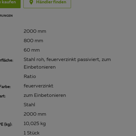

e kaufen
Händler finden
RUNGEN
2000 mm
800 mm
60 mm
Stahl roh, feuerverzinkt passiviert, zum
fläche:
Einbetonieren
Ratio
feuerverzinkt
Farbe:
zum Einbetonieren
art:
Stahl
2000 mm
10,025 kg
E (kg):
1 Stück