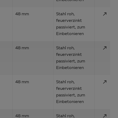
Einbetonieren
call_made
48 mm
Stahl roh,
feuerverzinkt
passiviert, zum
Einbetonieren
call_made
48 mm
Stahl roh,
feuerverzinkt
passiviert, zum
Einbetonieren
call_made
48 mm
Stahl roh,
feuerverzinkt
passiviert, zum
Einbetonieren
call_made
48 mm
Stahl roh,