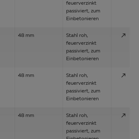
feuerverzinkt
passiviert, zum
Einbetonieren
call_made
48 mm
Stahl roh,
feuerverzinkt
passiviert, zum
Einbetonieren
call_made
48 mm
Stahl roh,
feuerverzinkt
passiviert, zum
Einbetonieren
call_made
48 mm
Stahl roh,
feuerverzinkt
passiviert, zum