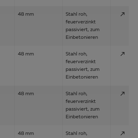
call_made
48 mm
Stahl roh,
feuerverzinkt
passiviert, zum
Einbetonieren
call_made
48 mm
Stahl roh,
feuerverzinkt
passiviert, zum
Einbetonieren
call_made
48 mm
Stahl roh,
feuerverzinkt
passiviert, zum
Einbetonieren
call_made
48 mm
Stahl roh,