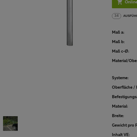

Onlin
34
AUSFÜH
Maß a:
Maß b:
Maß c-Ø:
Material/Ober
Systeme:
Oberfläche / 
Befestigungs
Material:
Breite:
Gewicht pro P
Inhalt VE: