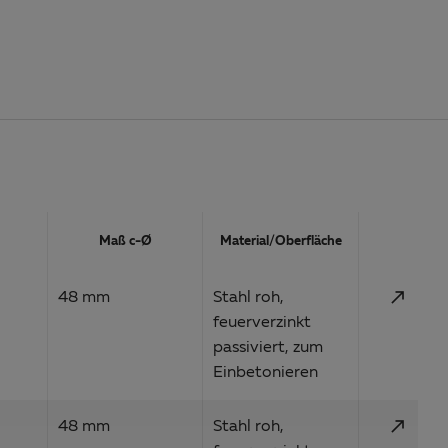
Aktion
Maß c-Ø
Material/Oberfläche
call_made
48 mm
Stahl roh,
feuerverzinkt
passiviert, zum
Einbetonieren
call_made
48 mm
Stahl roh,