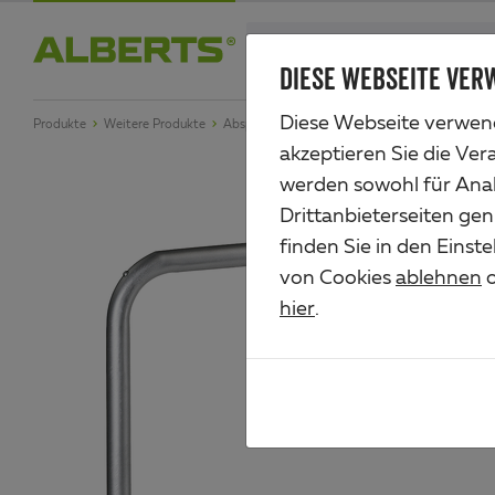
Zum
search
Haupt-
DIESE WEBSEITE VER
Alberts
Inhalt
Diese Webseite verwend
Produkte
Weitere Produkte
Absperrungen & Schranken
Schutzbügel Rati
akzeptieren Sie die Ver
werden sowohl für Anal
Drittanbieterseiten gen
finden Sie in den Einst
von Cookies
ablehnen
o
hier
.