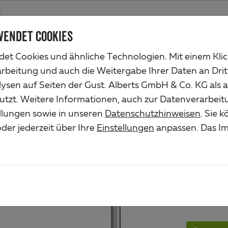
Produkte
Unternehmen
Industrieservice
Lösungen
Ser
WENDET COOKIES
et Cookies und ähnliche Technologien. Mit einem Kli
o ohne Querrohr
arbeitung und auch die Weitergabe Ihrer Daten an Drit
ysen auf Seiten der Gust. Alberts GmbH & Co. KG als 
SCH
utzt. Weitere Informationen, auch zur Datenverarbeit
ellungen sowie in unseren
Datenschutzhinweisen
. Sie 
OHN
der jederzeit über Ihre
Einstellungen
anpassen. Das Im
Art.-Nr. 7
Material/O
Stahl roh, 