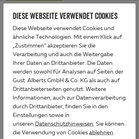
Zum
Me
Haupt-
DIESE WEBSEITE VERWENDET COOKIES
Alberts
Inhalt
Produkte
Weitere Produkte
Absperrungen & Schranken
Diese Webseite verwendet Cookies und
Schutzbügel Ratio ohne Querrohr
ähnliche Technologien. Mit einem Klick auf
„Zustimmen“ akzeptieren Sie die
Verarbeitung und auch die Weitergabe
Ihrer Daten an Drittanbieter. Die Daten
werden sowohl für Analysen auf Seiten der
Gust. Alberts GmbH & Co. KG als auch auf
Drittanbieterseiten genutzt. Weitere
Informationen, auch zur Datenverarbeitung
durch Drittanbieter, finden Sie in den
Einstellungen sowie in
unseren
Datenschutzhinweisen
. Sie können
die Verwendung von Cookies
ablehnen