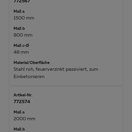
772567
Maß a
1500 mm
Maß b
800 mm
Maß c-Ø
48 mm
Material/Oberfläche
Stahl roh, feuerverzinkt passiviert, zum
Einbetonieren
Artikel-Nr.
772574
Maß a
2000 mm
Maß b